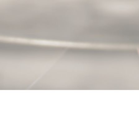
Âmago