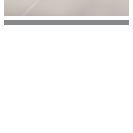
Âmago
Dois cozinheiros. Uma mesa. Dez lugares.
O Âmago nasce em Lisboa como um projeto
pequeno e independente — criado de raiz por
Marta e André.
No centro de tudo, a essência.