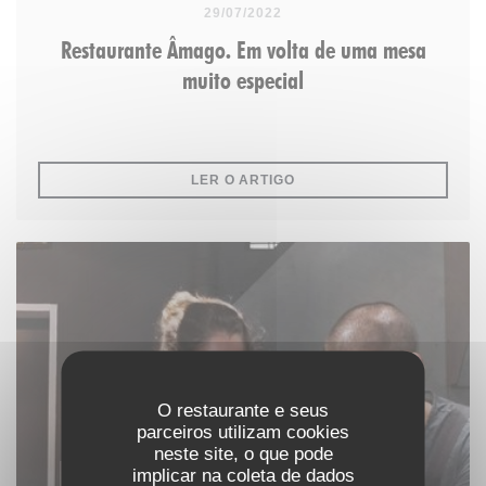
29/07/2022
Restaurante Âmago. Em volta de uma mesa
muito especial
((ABRE NUMA NOVA JANE
LER O ARTIGO
O restaurante e seus
parceiros utilizam cookies
neste site, o que pode
implicar na coleta de dados