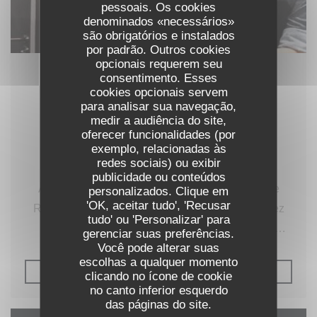
pessoais. Os cookies
denominados «necessários»
são obrigatórios e instalados
por padrão. Outros cookies
opcionais requerem seu
consentimento. Esses
26/06/2020
cookies opcionais servem
Âmago, a nova mesa de jantar do Príncipe
para analisar sua navegação,
medir a audiência do site,
Real
oferecer funcionalidades (por
exemplo, relacionadas às
redes sociais) ou exibir
publicidade ou conteúdos
Âmago é o mais recente restaurante do Príncipe
personalizados. Clique em
'OK, aceitar tudo', 'Recusar
Real, em Lisboa, com apenas uma mesa para dez
tudo' ou 'Personalizar' para
comensais de cada vez. O projeto pertence ao
gerenciar suas preferências.
Você pode alterar suas
casal de chefes Marta Caldeirão e André Coelho.
escolhas a qualquer momento
((ABRE NUMA NOVA JANE
LER O ARTIGO
clicando no ícone de cookie
no canto inferior esquerdo
das páginas do site.