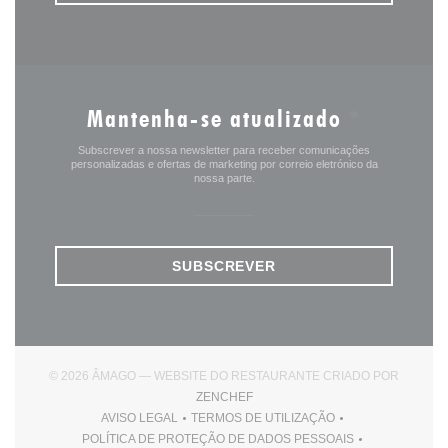
Mantenha-se atualizado
*
Subscrever a nossa newsletter para receber comunicações
personalizadas e ofertas de marketing por correio eletrónico da
nossa parte.
SUBSCREVER
© 2026 ÂMAGO — WEBSITE DO RESTAURANTE CRIADO POR
((ABRE NUMA NOVA JANELA))
ZENCHEF
AVISO LEGAL
TERMOS DE UTILIZAÇÃO
((ABRE NUMA NOVA JANELA))
((ABRE NUMA NOVA JANELA))
POLÍTICA DE PROTEÇÃO DE DADOS PESSOAIS