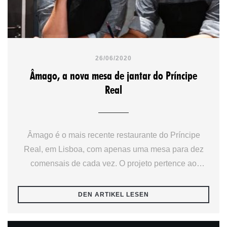
26/06/2020
Âmago, a nova mesa de jantar do Príncipe
Real
Âmago é o mais recente restaurante do Príncipe
Real, em Lisboa, com apenas uma mesa para dez
comensais de cada vez. O projeto pertence ao
casal de chefes Marta Caldeirão e André Coelho.
((ÖFFNET EIN NEUES F
DEN ARTIKEL LESEN