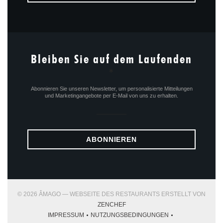
Bleiben Sie auf dem Laufenden
*
Abonnieren Sie unseren Newsletter, um personalisierte Mitteilungen
und Marketingangebote per E-Mail von uns zu erhalten.
ABONNIEREN
© 2026 ÂMAGO — WEBSEITE DES RESTAURANTS ERSTELLT VON
((ÖFFNET EIN NEUES FENSTER))
ZENCHEF
IMPRESSUM
NUTZUNGSBEDINGUNGEN
((ÖFFNET EIN NEUES FENSTER))
((ÖFFNET EIN NEUES FENSTER