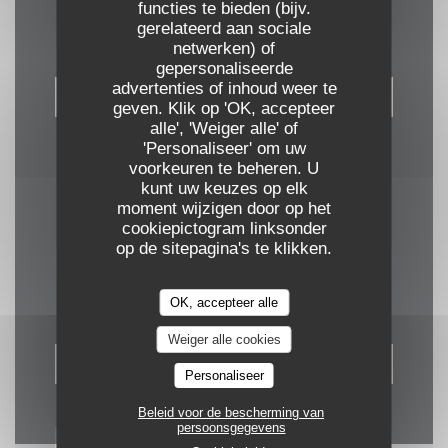
Neem contact met ons op
functies te bieden (bijv.
gerelateerd aan sociale
netwerken) of
gepersonaliseerde
advertenties of inhoud weer te
RESERVEER EEN TAFEL
geven. Klik op 'OK, accepteer
alle', 'Weiger alle' of
'Personaliseer' om uw
voorkeuren te beheren. U
kunt uw keuzes op elk
moment wijzigen door op het
Word op de hoogte gehouden
*
cookiepictogram linksonder
op de sitepagina's te klikken.
Schrijf je in op onze nieuwsbrief om gepersonaliseerde communicatie
en marketingaanbiedingen per e-mail van ons te ontvangen.
OK, accepteer alle
Weiger alle cookies
ABONNEREN
Personaliseer
Beleid voor de bescherming van
persoonsgegevens