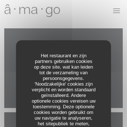
Cookies beheer paneel
Plattegrond en Contact
Het restaurant en zijn
partners gebruiken cookies
op deze site, wat kan leiden
((opent in ee
41C Rua da Alegria 1250-182 Lisboa
tot de verzameling van
persoonsgegevens.
913 701 177
'Noodzakelijke' cookies zijn
verplicht en worden standaard
geïnstalleerd. Andere
Facebook ((opent in een nieuw 
Instagram ((opent in een
optionele cookies vereisen uw
toestemming. Deze optionele
cookies worden gebruikt om
uw navigatie te analyseren,
het sitepubliek te meten,