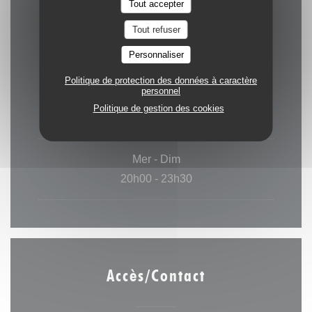
Tout accepter
Horaires
Tout refuser
Personnaliser
Politique de protection des données à caractère
personnel
Lun
-
Mar
Politique de gestion des cookies
Fermé
Mer
-
Dim
20h00 - 23h30
Accès/Contact