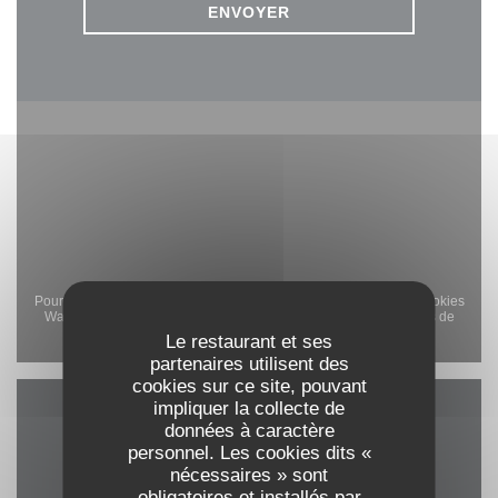
Pour afficher la carte interactive Waze, vous devez accepter les cookies
Waze Map (Google). Ces cookies peuvent collecter des données de
navigation et de localisation.
Le restaurant et ses
Autoriser
partenaires utilisent des
cookies sur ce site, pouvant
impliquer la collecte de
données à caractère
Infos pratiques
personnel. Les cookies dits «
nécessaires » sont
obligatoires et installés par