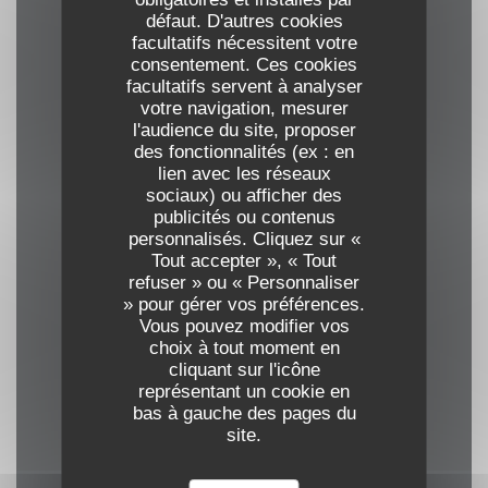
défaut. D'autres cookies
Cuisine
facultatifs nécessitent votre
consentement. Ces cookies
Européenne, cuisine d'auteur
facultatifs servent à analyser
votre navigation, mesurer
l'audience du site, proposer
Type de restaurant
des fonctionnalités (ex : en
Cuisine moderne, Restaurant Contemporain
lien avec les réseaux
sociaux) ou afficher des
publicités ou contenus
Services
personnalisés. Cliquez sur «
Air conditionné - Climatisation
Tout accepter », « Tout
refuser » ou « Personnaliser
» pour gérer vos préférences.
Moyens de paiement
Vous pouvez modifier vos
choix à tout moment en
Apple Pay, Ticket Restaurant,
cliquant sur l'icône
Eurocard/Mastercard, Titres restaurant,
représentant un cookie en
Espèces, Visa, Carte Bleue
bas à gauche des pages du
site.