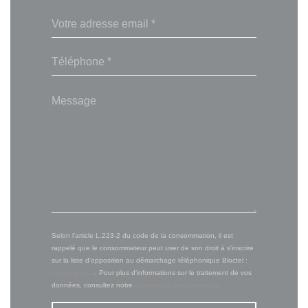
Selon l'article L.223-2 du code de la consommation, il est
rappelé que le consommateur peut user de son droit à s'inscrire
sur la liste d'opposition au démarchage téléphonique Bloctel :
bloctel.gouv.fr
. Pour plus d'informations sur le traitement de vos
données, consultez notre
politique de confidentialité
.