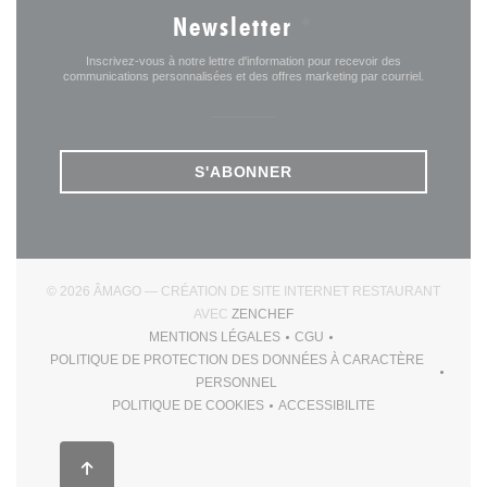
Newsletter
*
Inscrivez-vous à notre lettre d'information pour recevoir des
communications personnalisées et des offres marketing par courriel.
S'ABONNER
© 2026 ÂMAGO — CRÉATION DE SITE INTERNET RESTAURANT
((OUVRE UNE NOUVELLE FEN
AVEC
ZENCHEF
MENTIONS LÉGALES
CGU
((OUVRE UNE NOUVELLE FENÊTRE))
((OUVRE UNE NOUVELLE F
POLITIQUE DE PROTECTION DES DONNÉES À CARACTÈRE
((OUVRE UNE NOUVELLE FENÊTRE))
PERSONNEL
POLITIQUE DE COOKIES
ACCESSIBILITE
((OUVRE UNE NOUVELLE FENÊTRE))
((OUVRE UNE NOUVELLE