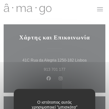
Πίνακας διαχείρισης "Μπισκότων" (Cookies)
Χάρτης και Επικοινωνία
((ανοίγει σε
41C Rua da Alegria 1250-182 Lisboa
913 701 177
Facebook ((ανοίγει σε νέο παρ
Instagram ((ανοίγει σε ν
Ο ιστότοπος αυτός
χρησιμοποιεί "μπισκότα"